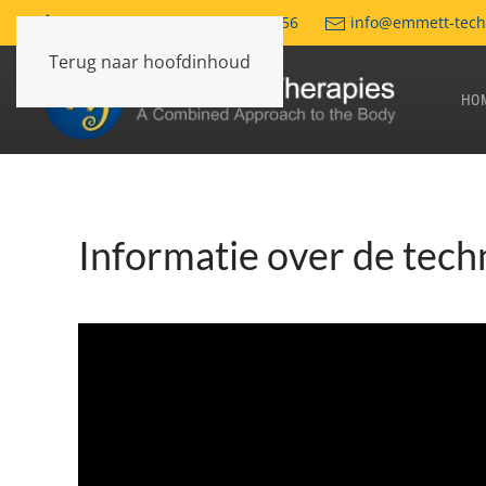
+31-611309631 / +31-644072156
info@emmett-tech
Terug naar hoofdinhoud
HO
Informatie over de tech