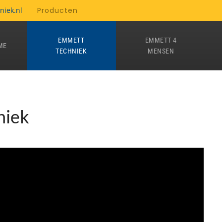
niek.nl
Producten
EMMETT
EMMETT 4
ME
TECHNIEK
MENSEN
niek