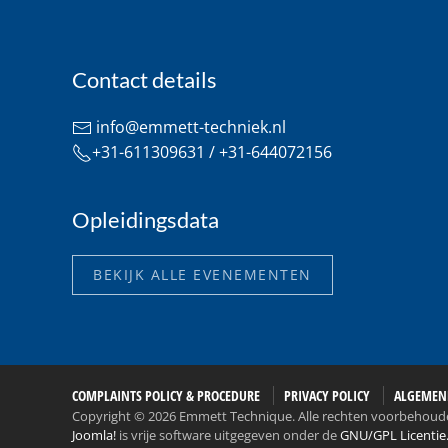
Contact details
info@emmett-techniek.nl
+31-611309631 / +31-644072156
Opleidingsdata
BEKIJK ALLE EVENEMENTEN
COMPLAINTS POLICY & PROCEDURE
PRIVACY POLICY
ALGEMEN
Copyright © 2026 Emmett Technique. Alle rechten voorbehoud
Joomla!
is vrije software uitgegeven onder de
GNU/GPL Licentie