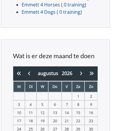
Emmett 4 Horses
( 0 training)
Emmett 4 Dogs
( 0 training)
Wat is er deze maand te doen
augustus
2026
M
Di
W
Do
V
Za
Zo
1
2
3
4
5
6
7
8
9
10
11
12
13
14
15
16
17
18
19
20
21
22
23
24
25
26
27
28
29
30