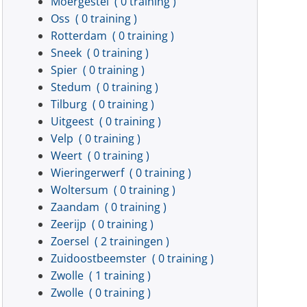
Moergestel
( 0 training )
Oss
( 0 training )
Rotterdam
( 0 training )
Sneek
( 0 training )
Spier
( 0 training )
Stedum
( 0 training )
Tilburg
( 0 training )
Uitgeest
( 0 training )
Velp
( 0 training )
Weert
( 0 training )
Wieringerwerf
( 0 training )
Woltersum
( 0 training )
Zaandam
( 0 training )
Zeerijp
( 0 training )
Zoersel
( 2 trainingen )
Zuidoostbeemster
( 0 training )
Zwolle
( 1 training )
Zwolle
( 0 training )